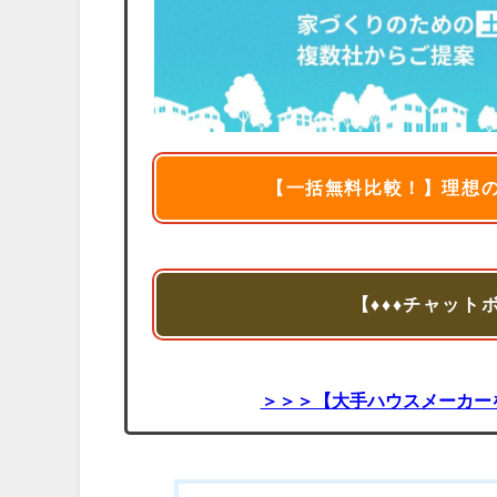
【一括無料比較！】理想
【♦♦♦チャット
＞＞＞【大手ハウスメーカー