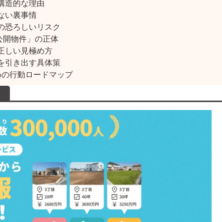
構造的な理由
ない裏事情
の恐ろしいリスク
公開物件」の正体
正しい見極め方
を引き出す具体策
めの行動ロードマップ
！