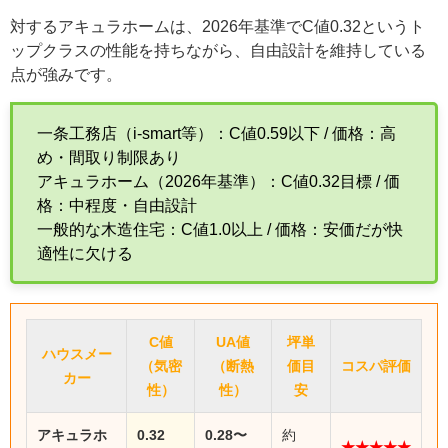
対するアキュラホームは、2026年基準でC値0.32というト
ップクラスの性能を持ちながら、自由設計を維持している
点が強みです。
一条工務店（i-smart等）：C値0.59以下 / 価格：高
め・間取り制限あり
アキュラホーム（2026年基準）：C値0.32目標 / 価
格：中程度・自由設計
一般的な木造住宅：C値1.0以上 / 価格：安価だが快
適性に欠ける
C値
UA値
坪単
ハウスメー
（気密
（断熱
価目
コスパ評価
カー
性）
性）
安
アキュラホ
0.32
0.28〜
約
★★★★★