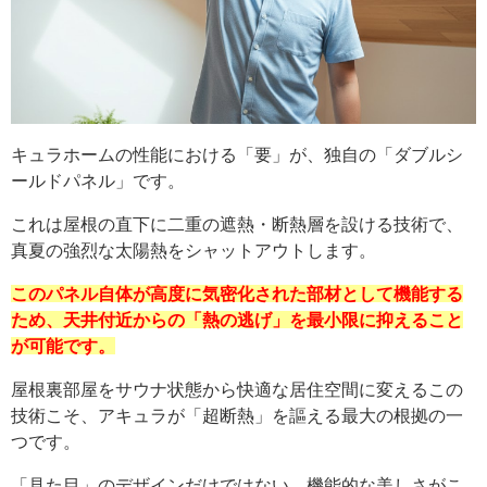
キュラホームの性能における「要」が、独自の「ダブルシ
ールドパネル」です。
これは屋根の直下に二重の遮熱・断熱層を設ける技術で、
真夏の強烈な太陽熱をシャットアウトします。
このパネル自体が高度に気密化された部材として機能する
ため、天井付近からの「熱の逃げ」を最小限に抑えること
が可能です。
屋根裏部屋をサウナ状態から快適な居住空間に変えるこの
技術こそ、アキュラが「超断熱」を謳える最大の根拠の一
つです。
「見た目」のデザインだけではない、機能的な美しさがこ