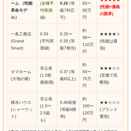
ーム （性能
(全棟平
0.26
(等
65〜
(性能×価格
革命モデ
均実測
級7対応
80万
の限界)
ル）
値)
可)
円
約
一条工務店
0.59
0.25〜
★★★★☆
90〜
(Grand
(平均実
0.20 (等
(性能は最
110万
Smart)
測値)
級7相当)
強)
円
約
非公表
★★★☆☆
タマホーム
0.37 (等
55〜
(1.0前
(安価で高
(大地の家)
級6以上)
75万
後推測)
断熱)
円
非公表
約
積水ハウス
0.46前後
★★☆☆☆
(1.0〜
100〜
(シャーウッ
(等級6標
(ブランド
2.0超
120万
ド)
準)
重視)
も)
円