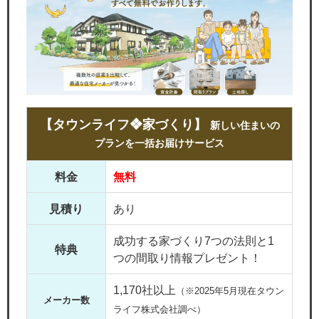
【タウンライフ❖家づくり】
新しい住まいの
プランを一括お届けサービス
料金
無料
見積り
あり
成功する家づくり7つの法則と1
特典
つの間取り情報プレゼント！
1,170社以上
（※2025年5月現在タウン
メーカー数
ライフ株式会社調べ）