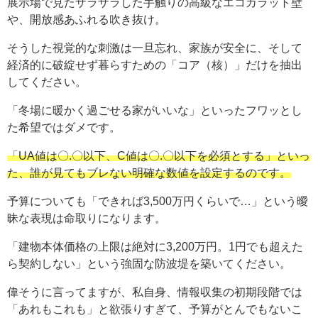
展示場で見たザラザラした手触りの高級なエコカラット壁
や、開放感あふれる吹き抜け。
そうした視覚的な刺激は一旦忘れ、家族が安全に、そして
経済的に破綻せず暮らすための「コア（核）」だけを抽出
してください。
「冬場に暖かく過ごせる家がいいな」といったフワッとし
た希望ではダメです。
「UA値は〇.〇以下、C値は〇.〇以下を必須とする」といっ
た、誰が見てもブレない明確な数値を設定するのです。
予算についても「できれば3,500万円くらいで…」という曖
昧な表現は命取りになります。
「建物本体価格の上限は絶対に3,200万円。1円でも超えた
ら契約しない」という強固な防波堤を築いてください。
偉そうに言ってますが、私自身、情報収集の初期段階では
「あれもこれも」と欲張りすぎて、予算がとんでもないこ