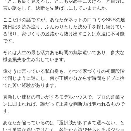
「どこも良く見えるし、どこも決め手に欠ける」と自分に
言い訳をして、決断を先延ばしにしていませんか。
ここだけの話ですが、あなたがネットの口コミやSNSの建
築日記を読み漁り、ふんわりとした決め手を探し続けてい
る限り、家づくりの迷路から抜け出すことは永遠に不可能
です。
それは人生の最も活力ある時間の無駄遣いであり、多大な
機会損失を生み出しています。
偉そうに言っている私自身も、かつて家づくりの初期段階
で同じように迷走し、何が正解か分からず時間をドブに捨
てた苦い経験があります。
真新しい建材の匂いがするモデルハウスで、プロの営業マ
ンに囲まれれば、誰だって正常な判断力は奪われるもので
す。
あなたが陥っているのは「選択肢が多すぎて選べない」と
いう単純な迷いではなく、各社から浴びせられるポジショ