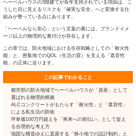
ヘーベルハウスの3階建てが長年支持されている理由は、こ
うした目に見えるリスクを「確実な安全」へと変換する仕
組みが整っている点にあります。
「ヘーベルなら安心」という言葉の裏には、ブランドイメ
ージ以上の物理的な裏付けが存在します。
この章では、防火地域における生存戦略としての「耐火性
能」と、密集地でのQOL（生活の質）を支える「遮音性
能」の正体に迫ります。
この記事でわかること
都市部の防火地域でヘーベルハウスが「資産」として
選ばれる物理的根拠
ALCコンクリートがもたらす「耐火性」と「遮音性」
による私生活の防衛
坪単価100万円超えを「将来への前払い」として捉え
る合理的な考え方
強固な構造ゆえに直面する「狭小地での設計制約」と