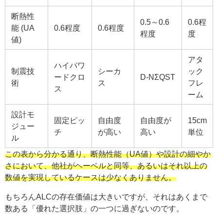
断熱性
0.5～0.6
0.6程
能 (UA
0.6程度
0.6程度
程度
度
値)
アタ
ハイパワ
制震技
シーカ
ック
ードクロ
D-NΣQST
術
ス
フレ
ス
ーム
設計モ
固定ピッ
自由度
自由度が
15cm
ジュー
チ
が高い
高い
単位
ル
この表から分かる通り、断熱性能（UA値）や設計の細やか
さにおいて、他社がヘーベルと同等、あるいはそれ以上の
数値を実現しているケースは少なくありません。
もちろんALCの存在価値は大きいですが、それはあくまで
数ある「優れた選択肢」の一つに過ぎないのです。