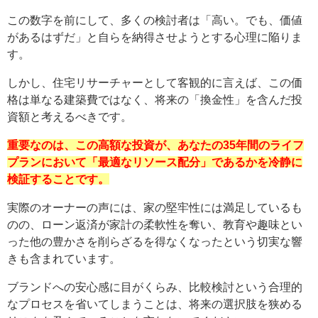
この数字を前にして、多くの検討者は「高い。でも、価値
があるはずだ」と自らを納得させようとする心理に陥りま
す。
しかし、住宅リサーチャーとして客観的に言えば、この価
格は単なる建築費ではなく、将来の「換金性」を含んだ投
資額と考えるべきです。
重要なのは、この高額な投資が、あなたの35年間のライフ
プランにおいて「最適なリソース配分」であるかを冷静に
検証することです。
実際のオーナーの声には、家の堅牢性には満足しているも
のの、ローン返済が家計の柔軟性を奪い、教育や趣味とい
った他の豊かさを削らざるを得なくなったという切実な響
きも含まれています。
ブランドへの安心感に目がくらみ、比較検討という合理的
なプロセスを省いてしまうことは、将来の選択肢を狭める