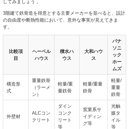
してみましょう 。
3階建て鉄骨造を得意とする主要メーカーを並べると、設計
の自由度や断熱性能において、意外な事実が見えてきま
す。
パナ
ソニ
比較項
ヘーベル
積水ハ
大和ハウ
ック
目
ハウス
ウス
ス
ホー
ムズ
重量鉄骨
軽量/
構造形
軽量/重
軽量/重量
（ラーメ
重量
式
量鉄骨
鉄骨
ン）
鉄骨
ダイン
光触
窯業系サ
ALCコン
コンク
媒タ
外壁材
イディン
クリート
リート
イル
グ等
等
等