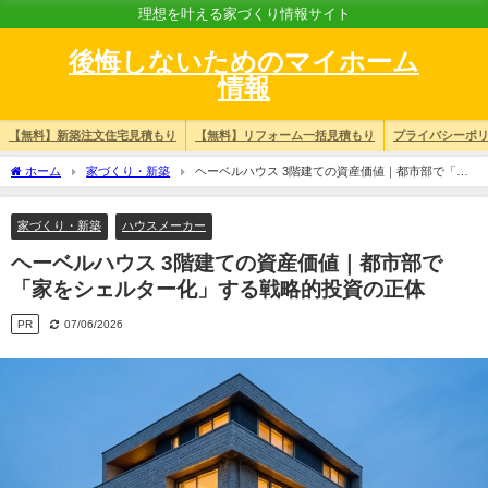
理想を叶える家づくり情報サイト
後悔しないためのマイホーム
情報
【無料】新築注文住宅見積もり
【無料】リフォーム一括見積もり
プライバシーポ
ホーム
家づくり・新築
ヘーベルハウス 3階建ての資産価値｜都市部で「家
をシェルター化」する戦略的投資の正体
家づくり・新築
ハウスメーカー
ヘーベルハウス 3階建ての資産価値｜都市部で
「家をシェルター化」する戦略的投資の正体
PR
07/06/2026