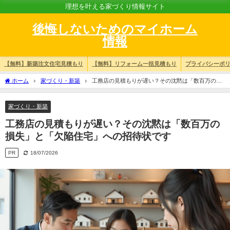
理想を叶える家づくり情報サイト
後悔しないためのマイホーム
情報
【無料】新築注文住宅見積もり
【無料】リフォーム一括見積もり
プライバシーポ
ホーム
家づくり・新築
工務店の見積もりが遅い？その沈黙は「数百万の損
失」と「欠陥住宅」への招待状です
家づくり・新築
工務店の見積もりが遅い？その沈黙は「数百万の
損失」と「欠陥住宅」への招待状です
PR
18/07/2026