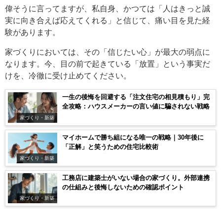
偉そうに言ってますが、私自身、かつては「人はきっと誠
実に向き合えば応えてくれる」と信じて、痛い目を見た経
験があります。
家づくりにおいては、その「信じたい心」が最大の弱点に
なります。今、目の前で起きている「放置」という事実だ
けを、冷徹に受け止めてください。
一生の後悔を回避する「注文住宅の相見積もり」完
全攻略：ハウスメーカーの言い値に騙されない戦略
家づくり・新築
マイホームで勝ち組になる唯一の戦略｜30年後に
「正解」と笑うための住宅比較術
家づくり・新築
工務店に建築士がいない場合の家づくり。外部連携
の仕組みと後悔しないための確認ポイント
家づくり・新築