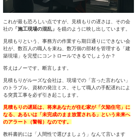
これが最も恐ろしい点ですが、見積もりの遅さは、その会
社の
「施工現場の混乱」
を鏡のように映し出しています。
見積もりという、事務方の作業すら期日通りにできない会
社が、数百人の職人を束ね、数万個の部材を管理する「建
築現場」を完璧にコントロールできるでしょうか？
答えはノーです。断言します。
見積もりがルーズな会社は、現場での「言った言わない」
のトラブル、資材の発注ミス、そして職人の手配遅れによ
る突貫工事を必ず引き起こします。
見積もりの遅延は、将来あなたが住む家が「欠陥住宅」に
なる、あるいは「未完成のまま放置される」という未来へ
のアラート（警報）なのです。
教科書的には「人間性で選びましょう」なんて言います